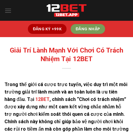
Skip
to
content
ĐĂNG KÝ +99K
ĐĂNG NHẬP
Giải Trí Lành Mạnh Với Chơi Có Trách
Nhiệm Tại 12BET
Trong thế giới cá cược trực tuyến, việc duy trì một môi
trường giải trí lành mạnh và an toàn luôn là ưu tiên
hàng đầu. Tại
12BET
, chính sách “
Chơi có trách nhiệm
”
được xây dựng như một cam kết vững chắc nhằm hỗ
trợ người chơi kiểm soát thói quen cá cược của mình.
Chính sách này không chỉ giúp bảo vệ người chơi khỏi
các rủi ro tiềm ẩn mà còn góp phần làm cho môi trường