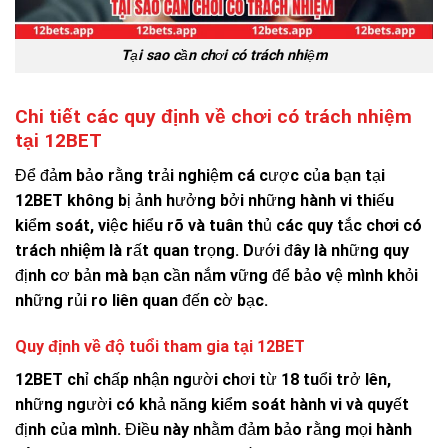
Tại sao cần chơi có trách nhiệm
Chi tiết các quy định về chơi có trách nhiệm
tại 12BET
Để đảm bảo rằng trải nghiệm cá cược của bạn tại
12BET không bị ảnh hưởng bởi những hành vi thiếu
kiểm soát, việc hiểu rõ và tuân thủ các quy tắc
chơi có
trách nhiệm
là rất quan trọng. Dưới đây là những quy
định cơ bản mà bạn cần nắm vững để bảo vệ mình khỏi
những rủi ro liên quan đến cờ bạc.
Quy định về độ tuổi tham gia tại 12BET
12BET chỉ chấp nhận người chơi từ 18 tuổi trở lên,
những người có khả năng kiểm soát hành vi và quyết
định của mình. Điều này nhằm đảm bảo rằng mọi hành