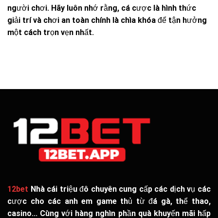
người chơi. Hãy luôn nhớ rằng, cá cược là hình thức
giải trí và chơi an toàn chính là chìa khóa để tận hưởng
một cách trọn vẹn nhất.
12bet
Nhà cái triệu đô chuyên cung cấp các dịch vụ các
cược cho các anh em game thủ từ đá gà, thể thao,
casino... Cùng với hàng nghìn phần quà khuyến mãi hấp