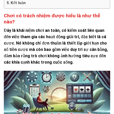
Kết luận
Chơi có trách nhiệm được hiểu là như thế
nào?
Đây là khái niệm chơi an toàn, có kiểm soát liên quan
đến việc tham gia các hoạt động giải trí, đặc biệt là cá
cược. Nó không chỉ đơn thuần là thiết lập giới hạn cho
số tiền cược mà còn bao gồm việc duy trì sự cân bằng,
đảm bảo rằng trò chơi không ảnh hưởng tiêu cực đến
các khía cạnh khác trong cuộc sống.