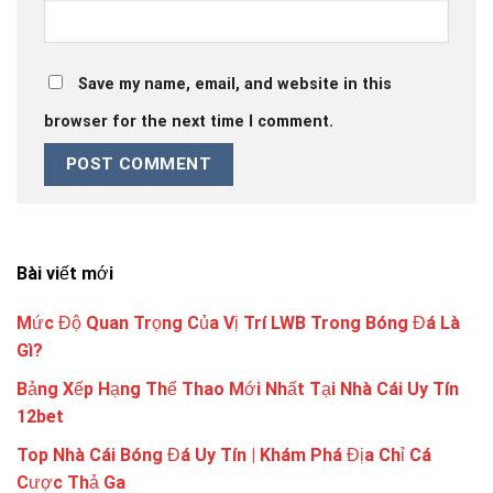
Save my name, email, and website in this
browser for the next time I comment.
Bài viết mới
Mức Độ Quan Trọng Của Vị Trí LWB Trong Bóng Đá Là
Gì?
Bảng Xếp Hạng Thể Thao Mới Nhất Tại Nhà Cái Uy Tín
12bet
Top Nhà Cái Bóng Đá Uy Tín | Khám Phá Địa Chỉ Cá
Cược Thả Ga