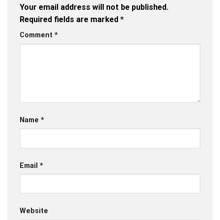
Your email address will not be published.
Required fields are marked
*
Comment
*
Name
*
Email
*
Website